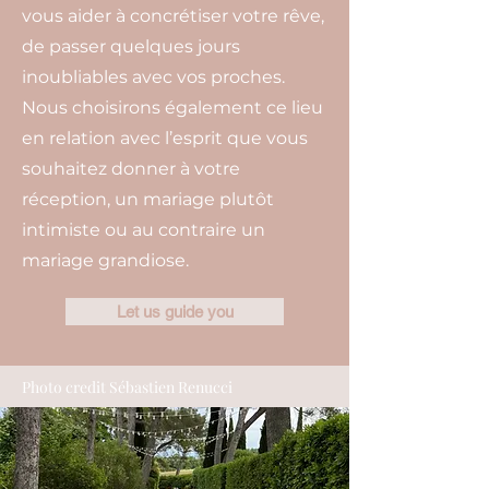
vous aider à concrétiser votre rêve,
de passer quelques jours
inoubliables avec vos proches.
Nous choisirons également ce lieu
en relation avec l’esprit que vous
souhaitez donner à votre
réception, un mariage plutôt
intimiste ou au contraire un
mariage grandiose.
Let us guide you
Photo credit Sébastien Renucci