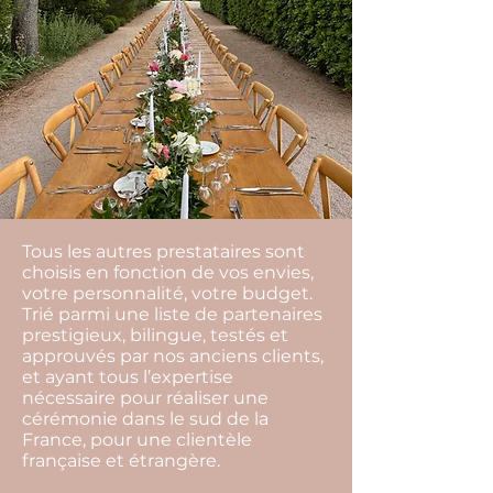
Tous les autres prestataires sont
choisis en fonction de vos envies,
votre personnalité, votre budget.
Trié parmi une liste de partenaires
prestigieux, bilingue, testés et
approuvés par nos anciens clients,
et ayant tous l’expertise
nécessaire pour réaliser une
cérémonie dans le sud de la
France, pour une clientèle
française et étrangère.