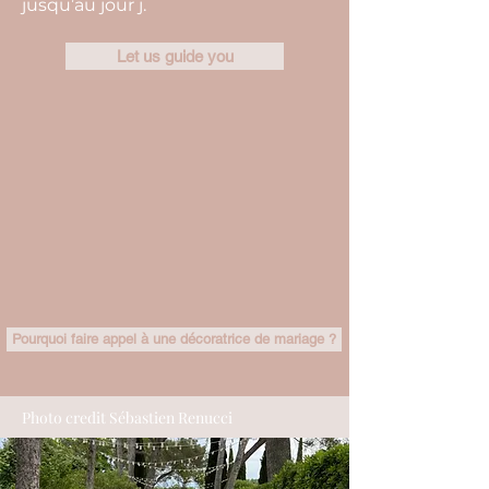
jusqu’au jour j.
Let us guide you
Pourquoi faire appel à une décoratrice de mariage ?
Photo credit Sébastien Renucci