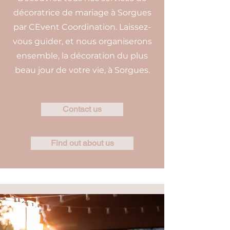
décoratrice de mariage à Sorgues
par CEvent Coordination. Laissez-
vous guider, et nous organiserons
ensemble, la décoration du plus
beau jour de votre vie, à Sorgues.
Contact us
Find out about us