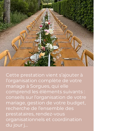
Cette prestation vient s’ajouter à
l’organisation complète de votre
mariage à Sorgues, qui elle
comprend les éléments suivants :
conseils sur l’organisation de votre
mariage, gestion de votre budget,
recherche de l’ensemble des
prestataires, rendez-vous
organisationnels et coordination
du jour j…