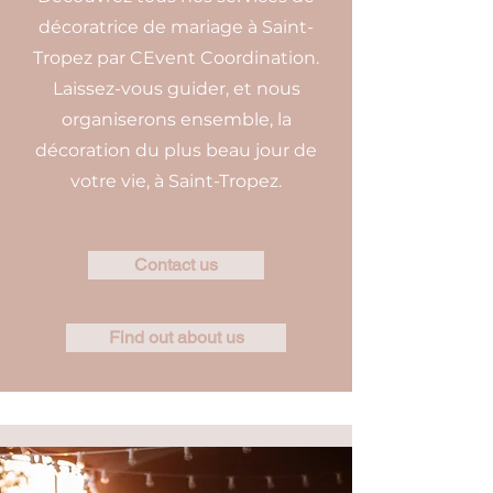
décoratrice de mariage à Saint-
Tropez par CEvent Coordination.
Laissez-vous guider, et nous
organiserons ensemble, la
décoration du plus beau jour de
votre vie, à Saint-Tropez.
Contact us
Find out about us