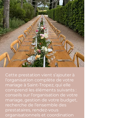
Cette prestation vient s’ajouter à
l’organisation complète de votre
mariage à Saint-Tropez, qui elle
comprend les éléments suivants :
conseils sur l’organisation de votre
mariage, gestion de votre budget,
recherche de l’ensemble des
prestataires, rendez-vous
organisationnels et coordination