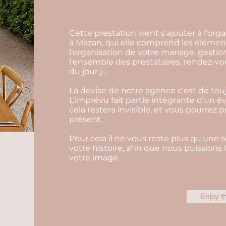
Cette prestation vient s’ajouter à l’or
à Mazan, qui elle comprend les éléments
l’organisation de votre mariage, gesti
l’ensemble des prestataires, rendez-vo
du jour j…
La devise de notre agence c'est de touj
L’imprévu fait partie intégrante d’un 
cela restera invisible, et vous pourrez 
présent.
Pour cela il ne vous reste plus qu’une 
votre histoire, afin que nous puissions
votre image.
Enjoy t