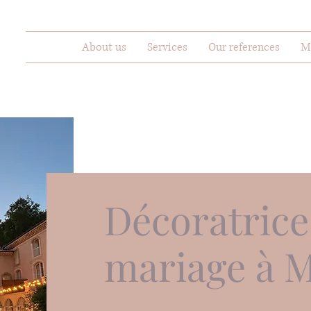
About us
Services
Our references
M
Décoratrice
mariage à 