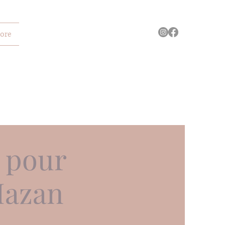
ore
 pour
Mazan