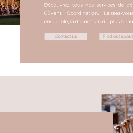
Découvrez tous nos services de dé
CEvent Coordination. Laissez-vo
ensemble, la décoration du plus beau 
Contact us
Find out about