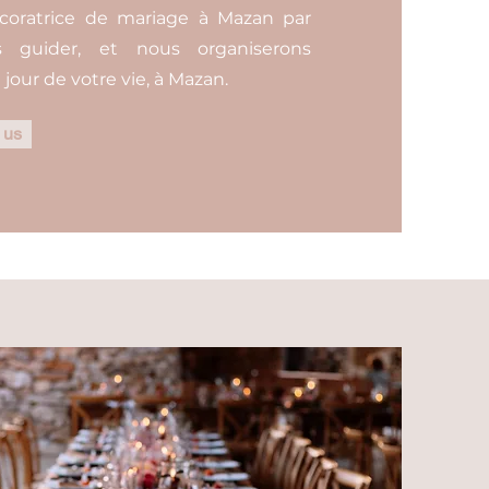
coratrice de mariage à Mazan par
us guider, et nous organiserons
jour de votre vie, à Mazan.
 us