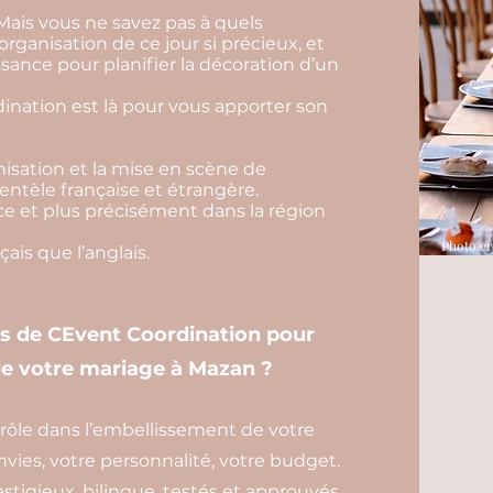
Mais vous ne savez pas à quels
’organisation de ce jour si précieux, et
sance pour planifier la décoration d’un
nation est là pour vous apporter son
isation et la mise en scène de
entèle française et étrangère.
e et plus précisément dans la région
Photo cr
ais que l’anglais.
es de CEvent Coordination pour
 de votre mariage à Mazan ?
 rôle dans l’embellissement de votre
envies, votre personnalité, votre budget.
estigieux, bilingue, testés et approuvés