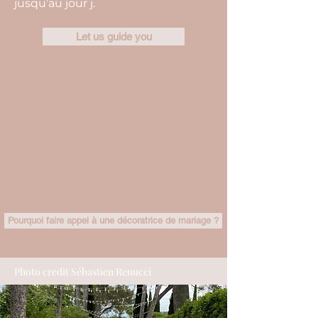
jusqu’au jour j.
Let us guide you
Pourquoi faire appel à une décoratrice de mariage ?
Photo credit Sébastien Renucci