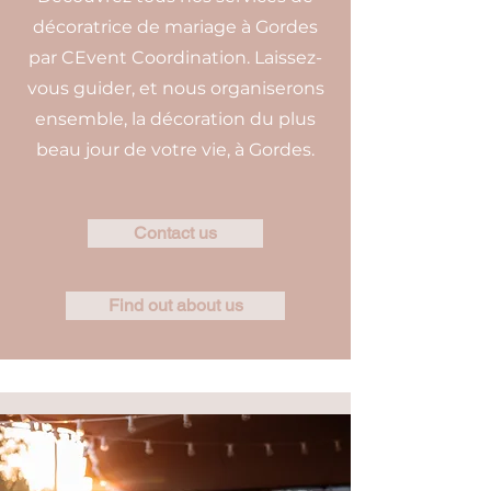
décoratrice de mariage à Gordes
par CEvent Coordination. Laissez-
vous guider, et nous organiserons
ensemble, la décoration du plus
beau jour de votre vie, à Gordes.
Contact us
Find out about us