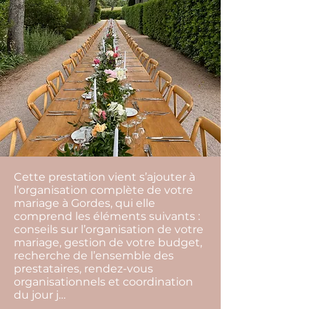
Cette prestation vient s’ajouter à
l’organisation complète de votre
mariage à Gordes, qui elle
comprend les éléments suivants :
conseils sur l’organisation de votre
mariage, gestion de votre budget,
recherche de l’ensemble des
prestataires, rendez-vous
organisationnels et coordination
du jour j…