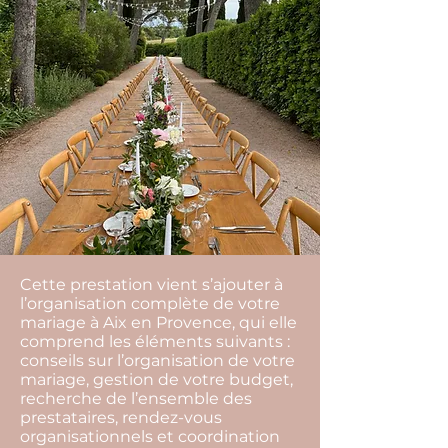
Cette prestation vient s’ajouter à
l’organisation complète de votre
mariage à Aix en Provence, qui elle
comprend les éléments suivants :
conseils sur l’organisation de votre
mariage, gestion de votre budget,
recherche de l’ensemble des
prestataires, rendez-vous
organisationnels et coordination