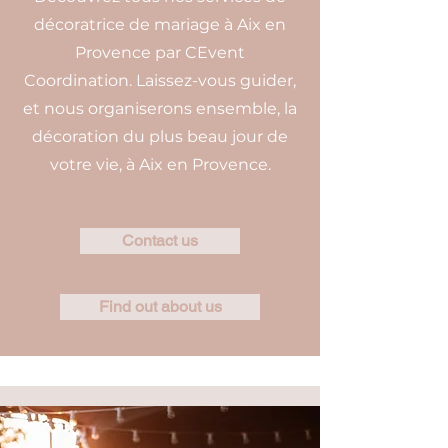
décoratrice de mariage à Aix en
Provence par CEvent
Coordination. Laissez-vous guider,
et nous organiserons ensemble, la
décoration du plus beau jour de
votre vie, à Aix en Provence.
Contact us
Find out about us