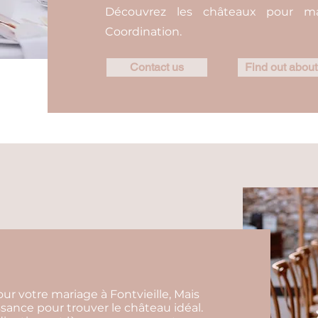
Découvrez les châteaux pour mar
Coordination.
Contact us
Find out about
r votre mariage à Fontvieille, Mais
ssance pour trouver le château idéal.