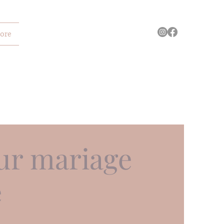
ore
ur mariage
e