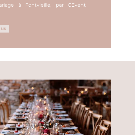
iage à Fontvieille, par CEvent
 us