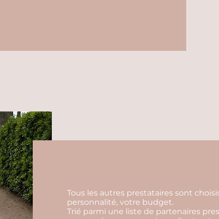
Tous les autres prestataires sont choisi
personnalité, votre budget.
Trié parmi une liste de partenaires pres