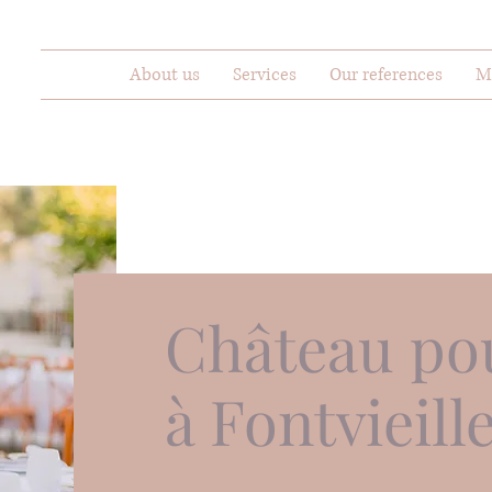
About us
Services
Our references
M
Château po
à Fontvieill