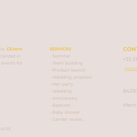
CON
ce,
CEvent
SERVICES
ialized in
- Seminar
+33 (
 events for
- Team building
clop
- Product launch
- Wedding proposal
- Hen party
84330
- Wedding
- Anniversary
Menti
- Baptism
- Baby shower
- Gender reveal...
 HERE