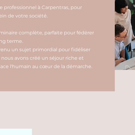
e professionnel à Carpentras, pour
in de votre société.
inaire complète, parfaite pour fédérer
ong terme.
evenu un sujet primordial pour fidéliser
i nous avons créé un séjour riche et
place l'humain au cœur de la démarche.