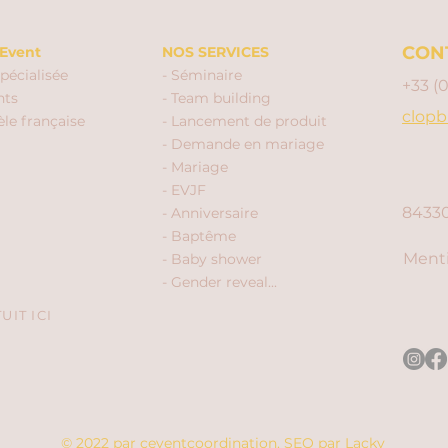
CON
Event
NOS SERVICES
pécialisée
- Séminaire
+33 (
nts
- Team building
clopb
èle française
- Lancement de produit
- Demande en mariage
- Mariage
- EVJF
84330
- Anniversaire
- Baptême
Menti
- Baby shower
- Gender reveal...
IT ICI
© 2022 par ceventcoordination.
SEO par
Lacky