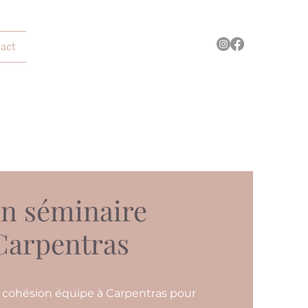
act
un séminaire
 Carpentras
l cohésion équipe à Carpentras pour