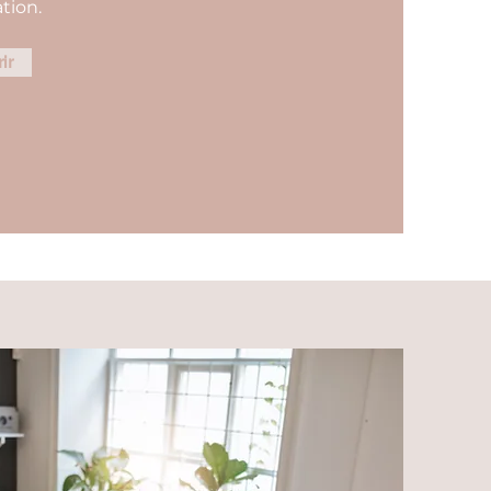
tion.
ir