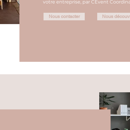
votre entreprise, par CEvent Coordina
Nous contacter
Nous découvr