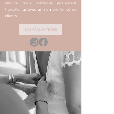
service, nous préférons également
travailler qu'avec un nombre limité de
clients.
NOS RÉALISATIONS