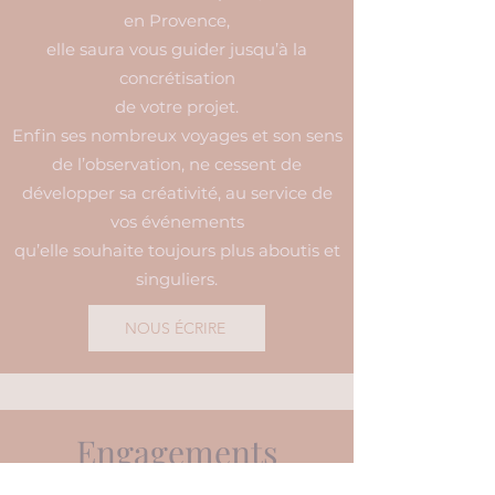
en Provence,
elle saura vous guider jusqu’à la
concrétisation
de votre projet.
Enfin ses nombreux voyages et son sens
de l’observation, ne cessent de
développer sa créativité, au service de
vos événements
qu’elle souhaite toujours plus aboutis et
singuliers.
NOUS ÉCRIRE
Engagements