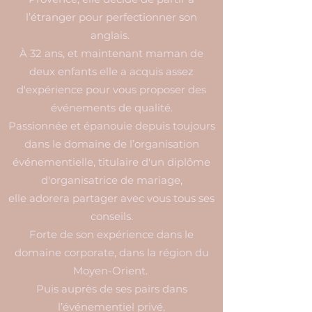
l’étranger pour perfectionner son
anglais.
À 32 ans, et maintenant maman de
deux enfants elle a acquis assez
d'expérience pour vous proposer des
événements de qualité.
Passionnée et épanouie depuis toujours
dans le domaine de l’organisation
événementielle, titulaire d'un
diplôme
d'organisatrice de mariage,
elle adorera partager avec vous tous ses
conseils.
Forte de son expérience dans le
domaine corporate, dans la région du
Moyen-Orient.
Puis auprès de ses pairs dans
l’événementiel privé,