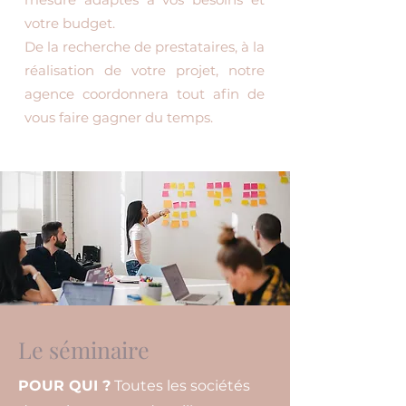
votre budget.
De la recherche de prestataires, à la
réalisation de votre projet, notre
agence coordonnera tout afin de
vous faire gagner du temps.
Le séminaire
POUR QUI ?
Toutes les sociétés