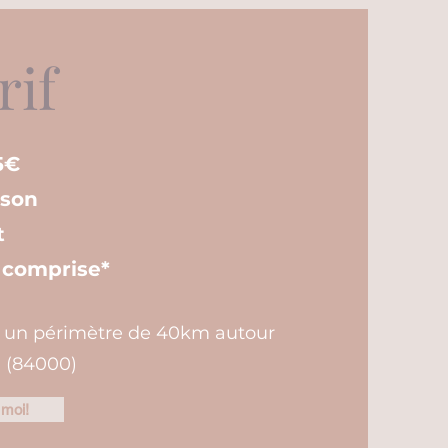
rif
5€
ison
t
n comprise*
s un périmètre de 40km autour
 (84000)
 moi!