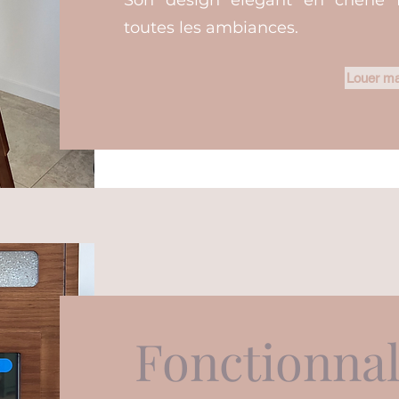
Son design élégant en chêne f
toutes les ambiances.
Louer ma
Fonctionnal