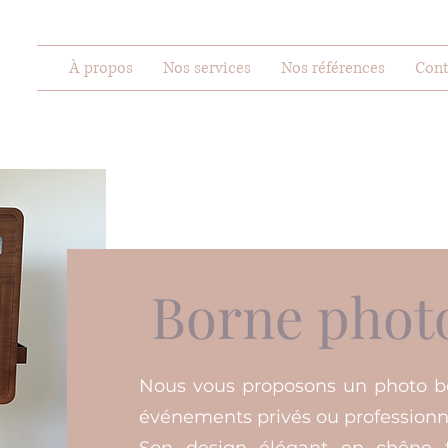
À propos
Nos services
Nos références
Cont
Borne phot
Nous vous proposons un photo bo
événements privés ou professionn