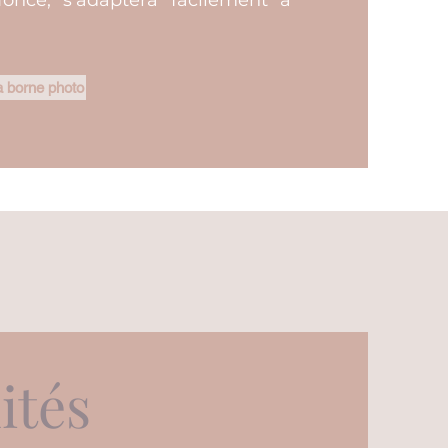
oncé, s'adaptera facilement à
 borne photo
ités