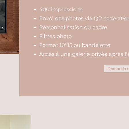
400 impressions
Envoi des photos via QR code et/o
Personnalisation du cadre
Filtres photo
Format 10*15 ou bandelette
Accès à une galerie privée après 
Demande de