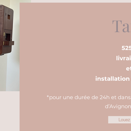
Ta
52
livra
e
installatio
*pour une durée de 24h et dan
d’Avignon
Louez