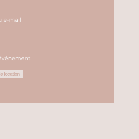
u e-mail
l'événement
 location