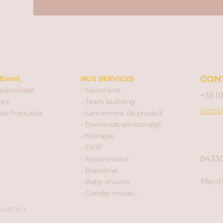
CON
Event
NOS SERVICES
pécialisée
- Séminaire
+33 (
nts
- Team building
clopb
èle française
- Lancement de produit
- Demande en mariage
- Mariage
- EVJF
84330
- Anniversaire
- Baptême
Menti
- Baby shower
- Gender reveal...
IT ICI