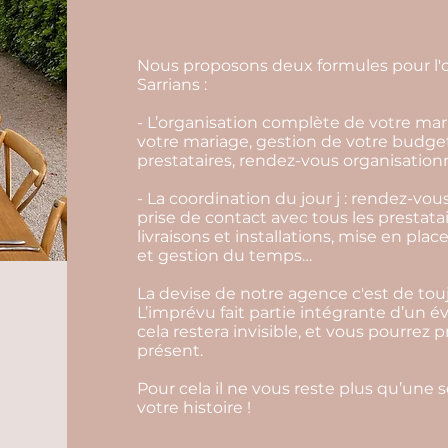
Nous proposons deux formules pour l'o
Sarrians :
- L’organisation complète de votre mari
votre mariage, gestion de votre budge
prestataires, rendez-vous organisationn
- La coordination du jour j : rendez-vou
prise de contact avec tous les prestata
livraisons et installations, mise en pl
et gestion du temps…
La devise de notre agence c'est de touj
L’imprévu fait partie intégrante d’un 
cela restera invisible, et vous pourrez 
présent.
Pour cela il ne vous reste plus qu’une 
votre histoire !