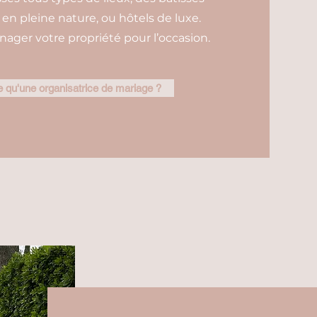
n pleine nature, ou hôtels de luxe.
ager votre propriété pour l’occasion.
 qu'une organisatrice de mariage ?