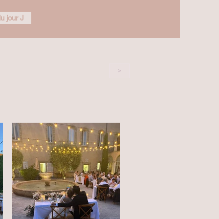
u jour J
>