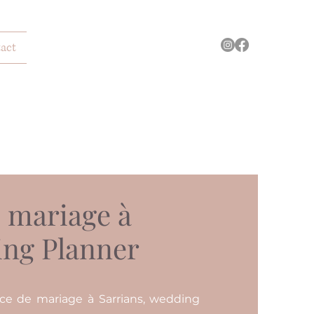
act
e mariage à
ing Planner
ice de mariage à Sarrians, wedding