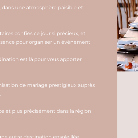
s, dans une atmosphère paisible et
aires confiés ce jour si précieux, et
aissance pour organiser un événement
nation est là pour vous apporter
Crédit p
isation de mariage prestigieux auprès
.
e et plus précisément dans la région
ne autre destination ensoleillée