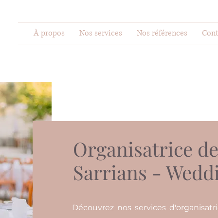
À propos
Nos services
Nos références
Cont
Organisatrice d
Sarrians - Wedd
Découvrez nos services d'organisatr