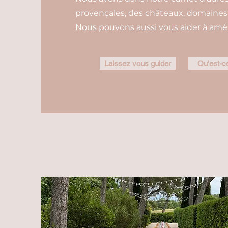
provençales, des châteaux, domaines e
Nous pouvons aussi vous aider à amén
Laissez vous guider
Qu'est-ce