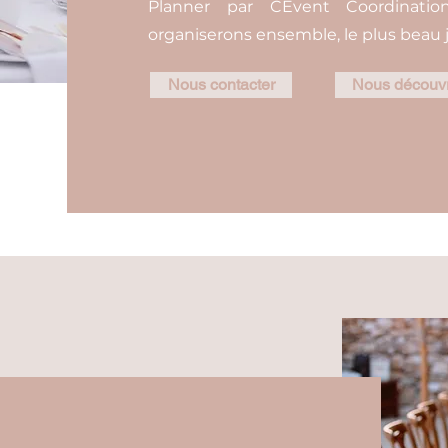
Planner par CEvent Coordination
organiserons ensemble, le plus beau j
Nous contacter
Nous découvr