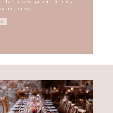
. Laissez-vous guider, et nous
our de votre vie.
ir