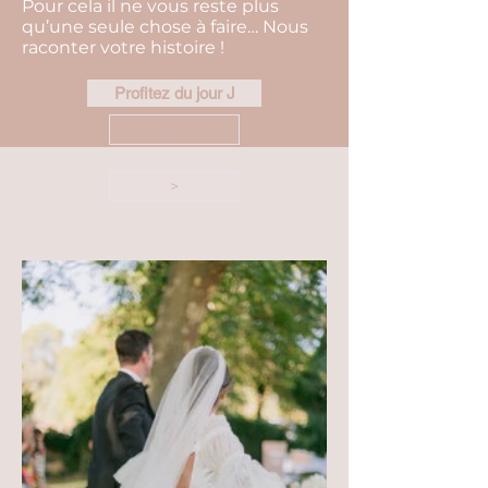
Pour cela il ne vous reste plus
qu’une seule chose à faire… Nous
raconter votre histoire !
Profitez du jour J
<
>