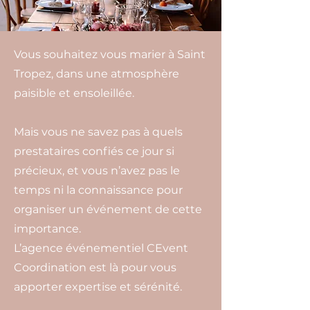
Crédit photo Sébastien Renucci
Vous souhaitez vous marier à Saint
Tropez, dans une atmosphère
paisible et ensoleillée.
Mais vous ne savez pas à quels
prestataires confiés ce jour si
précieux, et vous n’avez pas le
temps ni la connaissance pour
organiser un événement de cette
importance.
L’agence événementiel CEvent
Coordination est là pour vous
apporter expertise et sérénité.