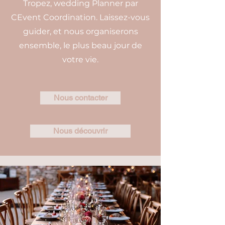
Tropez, wedding Planner par
CEvent Coordination. Laissez-vous
guider, et nous organiserons
ensemble, le plus beau jour de
votre vie.
Nous contacter
Nous découvrir