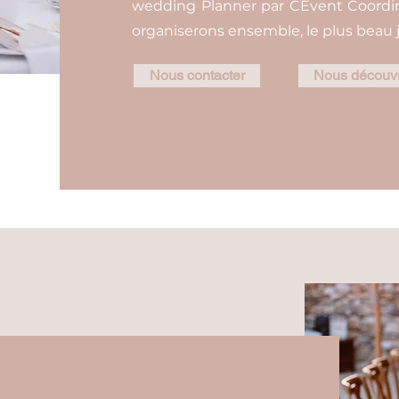
wedding Planner par CEvent Coordina
organiserons ensemble, le plus beau j
Nous contacter
Nous découvr