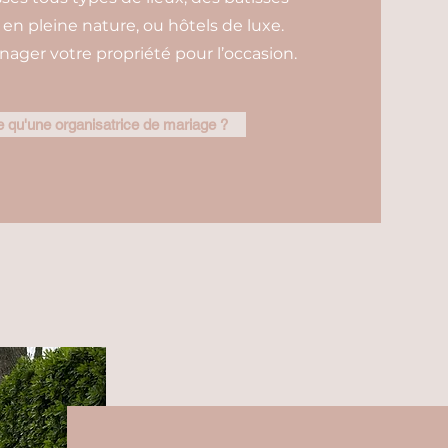
n pleine nature, ou hôtels de luxe.
ager votre propriété pour l’occasion.
 qu'une organisatrice de mariage ?