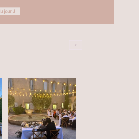
u jour J
>