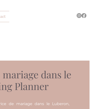
act
 mariage dans le
ing Planner
trice de mariage dans le Luberon,