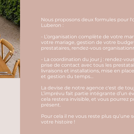
Nous proposons deux formules pour l'o
Luberon :
- L’organisation complète de votre mari
votre mariage, gestion de votre budge
prestataires, rendez-vous organisationn
- La coordination du jour j : rendez-vou
prise de contact avec tous les prestata
livraisons et installations, mise en pl
et gestion du temps…
La devise de notre agence c'est de touj
L’imprévu fait partie intégrante d’un 
cela restera invisible, et vous pourrez 
présent.
Pour cela il ne vous reste plus qu’une 
votre histoire !