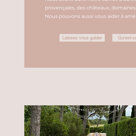
provençales, des châteaux, domaines e
Nous pouvons aussi vous aider à amén
Laissez vous guider
Qu'est-ce