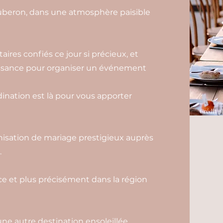
Luberon, dans une atmosphère paisible
aires confiés ce jour si précieux, et
aissance pour organiser un événement
nation est là pour vous apporter
Crédit p
isation de mariage prestigieux auprès
.
e et plus précisément dans la région
ne autre destination ensoleillée