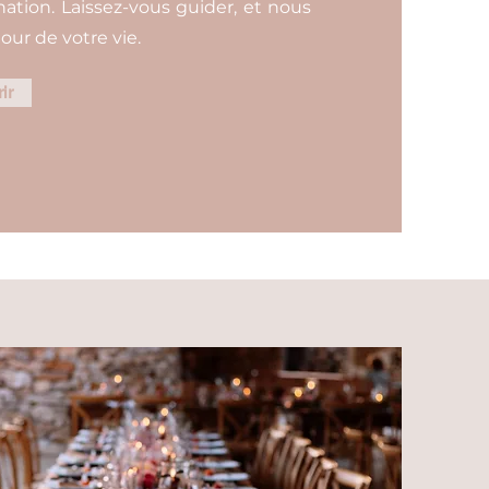
tion. Laissez-vous guider, et nous
our de votre vie.
ir