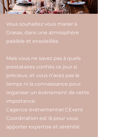
Crédit photo Sébastien Renucci
Vous souhaitez vous marier à
Grasse, dans une atmosphère
paisible et ensoleillée.
Mais vous ne savez pas à quels
prestataires confiés ce jour si
précieux, et vous n’avez pas le
temps ni la connaissance pour
organiser un événement de cette
importance.
L’agence événementiel CEvent
Coordination est là pour vous
apporter expertise et sérénité.