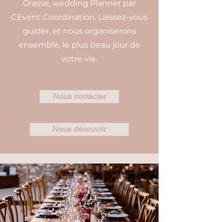
Grasse, wedding Planner par
CEvent Coordination. Laissez-vous
guider, et nous organiserons
ensemble, le plus beau jour de
votre vie.
Nous contacter
Nous découvrir