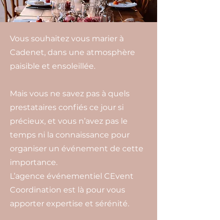
Crédit photo Sébastien Renucci
Vous souhaitez vous marier à
Cadenet, dans une atmosphère
paisible et ensoleillée.
Mais vous ne savez pas à quels
prestataires confiés ce jour si
précieux, et vous n’avez pas le
temps ni la connaissance pour
organiser un événement de cette
importance.
L’agence événementiel CEvent
Coordination est là pour vous
apporter expertise et sérénité.