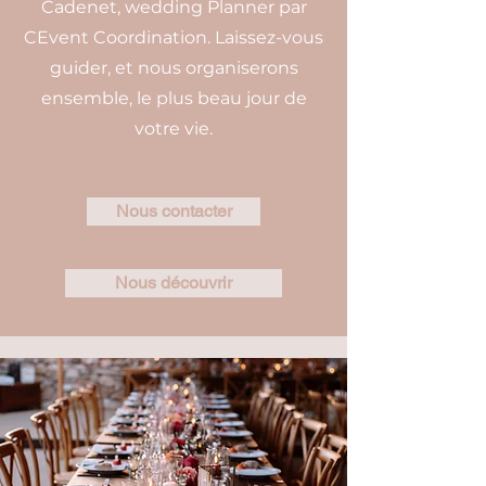
Cadenet, wedding Planner par
CEvent Coordination. Laissez-vous
guider, et nous organiserons
ensemble, le plus beau jour de
votre vie.
Nous contacter
Nous découvrir