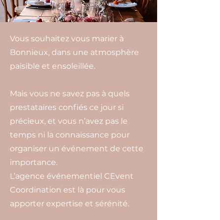
Crédit photo Sébastien Renucci
Vous souhaitez vous marier à
Bonnieux, dans une atmosphère
paisible et ensoleillée.
Mais vous ne savez pas à quels
prestataires confiés ce jour si
précieux, et vous n’avez pas le
temps ni la connaissance pour
organiser un événement de cette
importance.
L’agence événementiel CEvent
Coordination est là pour vous
apporter expertise et sérénité.