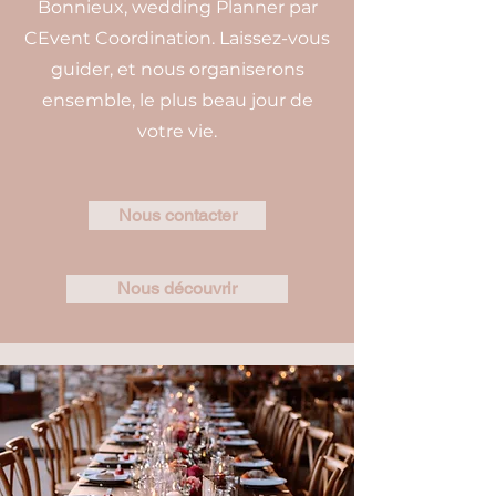
Bonnieux, wedding Planner par
CEvent Coordination. Laissez-vous
guider, et nous organiserons
ensemble, le plus beau jour de
votre vie.
Nous contacter
Nous découvrir