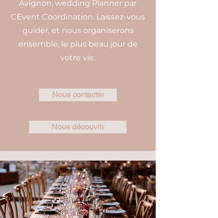
Avignon, wedding Planner par
CEvent Coordination. Laissez-vous
guider, et nous organiserons
ensemble, le plus beau jour de
votre vie.
Nous contacter
Nous découvrir