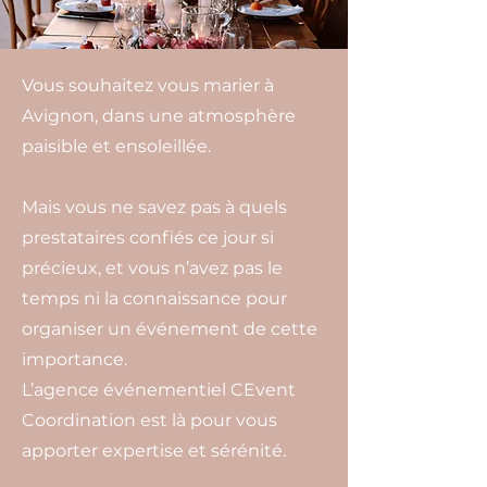
Crédit photo Sébastien Renucci
Vous souhaitez vous marier à
Avignon, dans une atmosphère
paisible et ensoleillée.
Mais vous ne savez pas à quels
prestataires confiés ce jour si
précieux, et vous n’avez pas le
temps ni la connaissance pour
organiser un événement de cette
importance.
L’agence événementiel CEvent
Coordination est là pour vous
apporter expertise et sérénité.