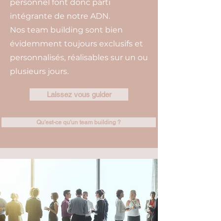
personnel font donc parti
intégrante de notre ADN.
Nos team building sont bien
évidemment toujours exclusifs et
personnalisés, réalisables sur un ou
plusieurs jours.
Laissez vous guider
Qu'est-ce qu'un team building ?