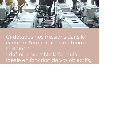
Ci-dessous nos missions dans le
cadre de l’organisation de team
building :
• définir ensemble la formule
idéale en fonction de vos objectifs,
vos envies, votre équipe, votre
budget,
• rechercher l’ensemble des
prestataires,
• vous aider à les sélectionner, et
choisir la meilleure offre,
• vous conseiller tout au long du
projet pour ne rien laisser au
hasard (inaptitude à faire certaines
activités, restrictions
alimentaires…),
• suivre l’ensemble des
prestataires et contrats jusqu’au