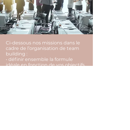
Ci-dessous nos missions dans le
cadre de l’organisation de team
building :
• définir ensemble la formule
idéale en fonction de vos objectifs,
vos envies, votre équipe, votre
budget,
• rechercher l’ensemble des
prestataires,
• vous aider à les sélectionner, et
choisir la meilleure offre,
• vous conseiller tout au long du
projet pour ne rien laisser au
hasard (inaptitude à faire certaines
activités, restrictions
alimentaires…),