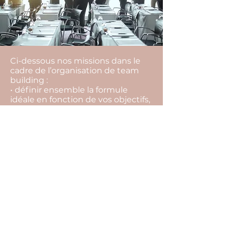
Ci-dessous nos missions dans le
cadre de l’organisation de team
building :
• définir ensemble la formule
idéale en fonction de vos objectifs,
vos envies, votre équipe, votre
budget,
• rechercher l’ensemble des
prestataires,
• vous aider à les sélectionner, et
choisir la meilleure offre,
• vous conseiller tout au long du
projet pour ne rien laisser au
hasard (inaptitude à faire certaines
activités, restrictions
alimentaires…),
• suivre l’ensemble des
prestataires et contrats jusqu’au