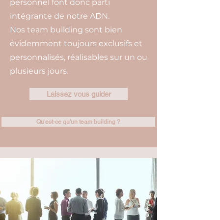
personnel font donc parti
intégrante de notre ADN.
Nos team building sont bien
évidemment toujours exclusifs et
personnalisés, réalisables sur un ou
plusieurs jours.
Laissez vous guider
Qu'est-ce qu'un team building ?