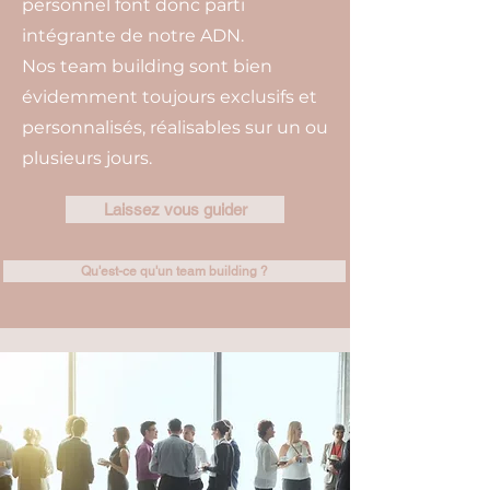
personnel font donc parti
intégrante de notre ADN.
Nos team building sont bien
évidemment toujours exclusifs et
personnalisés, réalisables sur un ou
plusieurs jours.
Laissez vous guider
Qu'est-ce qu'un team building ?