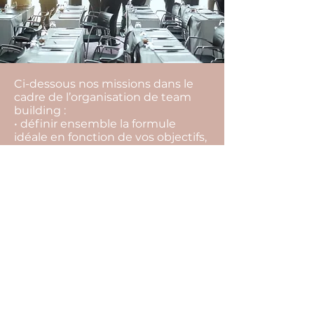
Ci-dessous nos missions dans le
cadre de l’organisation de team
building :
• définir ensemble la formule
idéale en fonction de vos objectifs,
vos envies, votre équipe, votre
budget,
• rechercher l’ensemble des
prestataires,
• vous aider à les sélectionner, et
choisir la meilleure offre,
• vous conseiller tout au long du
projet pour ne rien laisser au
hasard (inaptitude à faire certaines
activités, restrictions
alimentaires…),
• suivre l’ensemble des
prestataires et contrats jusqu’au