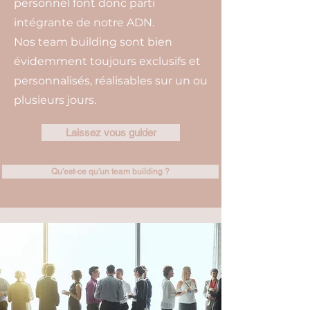
personnel font donc parti
intégrante de notre ADN.
Nos team building sont bien
évidemment toujours exclusifs et
personnalisés, réalisables sur un ou
plusieurs jours.
Laissez vous guider
Qu'est-ce qu'un team building ?