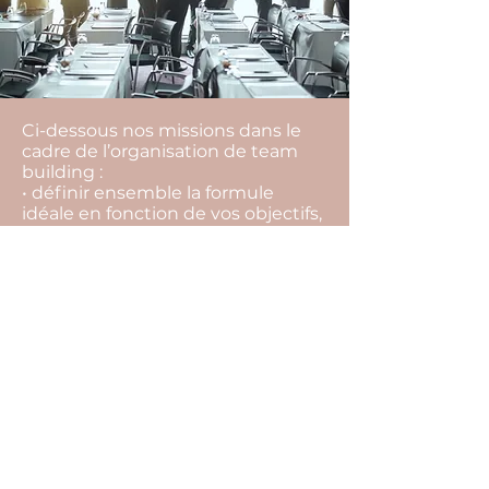
Ci-dessous nos missions dans le
cadre de l’organisation de team
building :
• définir ensemble la formule
idéale en fonction de vos objectifs,
vos envies, votre équipe, votre
budget,
• rechercher l’ensemble des
prestataires,
• vous aider à les sélectionner, et
choisir la meilleure offre,
• vous conseiller tout au long du
projet pour ne rien laisser au
hasard (inaptitude à faire certaines
activités, restrictions
alimentaires…),
• suivre l’ensemble des
prestataires et contrats jusqu’au