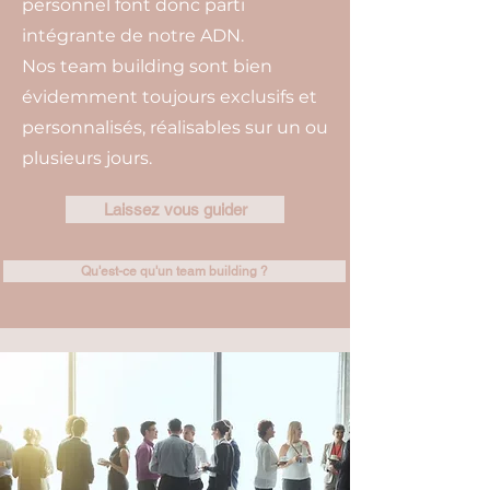
personnel font donc parti
intégrante de notre ADN.
Nos team building sont bien
évidemment toujours exclusifs et
personnalisés, réalisables sur un ou
plusieurs jours.
Laissez vous guider
Qu'est-ce qu'un team building ?