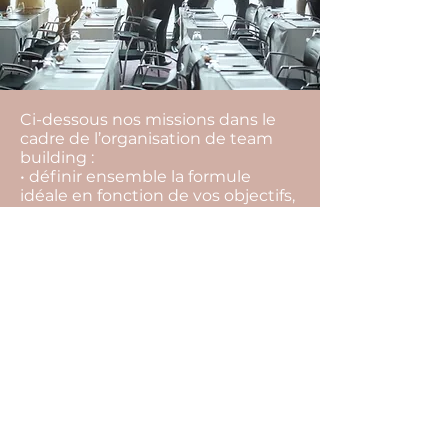
Ci-dessous nos missions dans le
cadre de l’organisation de team
building :
• définir ensemble la formule
idéale en fonction de vos objectifs,
vos envies, votre équipe, votre
budget,
• rechercher l’ensemble des
prestataires,
• vous aider à les sélectionner, et
choisir la meilleure offre,
• vous conseiller tout au long du
projet pour ne rien laisser au
hasard (inaptitude à faire certaines
activités, restrictions
alimentaires…),
• suivre l’ensemble des
prestataires et contrats jusqu’au