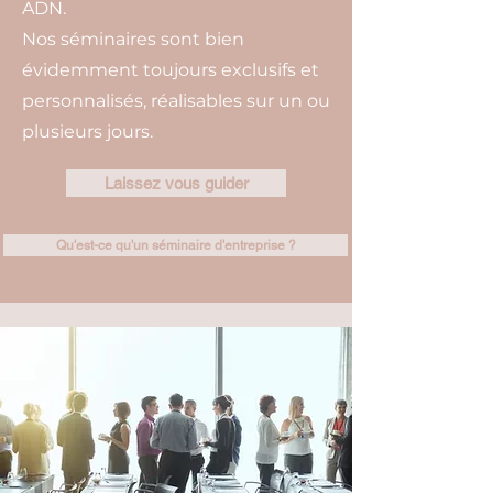
ADN.
Nos séminaires sont bien
évidemment toujours exclusifs et
personnalisés, réalisables sur un ou
plusieurs jours.
Laissez vous guider
Qu'est-ce qu'un séminaire d'entreprise ?