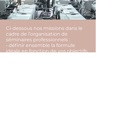
Ci-dessous nos missions dans le
cadre de l’organisation de
séminaires professionnels :
• définir ensemble la formule
idéale en fonction de vos objectifs,
vos envies, votre équipe, votre
budget,
• rechercher l’ensemble des
prestataires,
• vous aider à les sélectionner, et
choisir la meilleure offre,
• vous conseiller tout au long du
projet pour ne rien laisser au
hasard (inaptitude à faire certaines
activités, restrictions
alimentaires…),
• suivre l’ensemble des
prestataires et contrats jusqu’au
jour J,