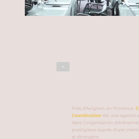
<
Près d'Avignon, en Provence,
C
Coordination
est une agence s
dans l'organisation d'événeme
prestigieux auprès d'une client
et étrangère.