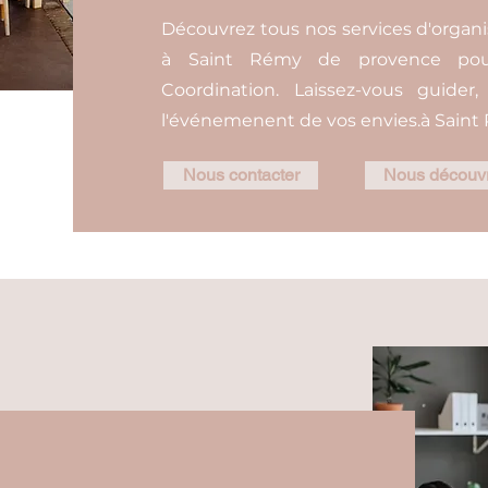
Découvrez tous nos services d'organi
à Saint Rémy de provence pour
Coordination. Laissez-vous guide
l'événemenent de vos envies.à Saint
Nous contacter
Nous découvr