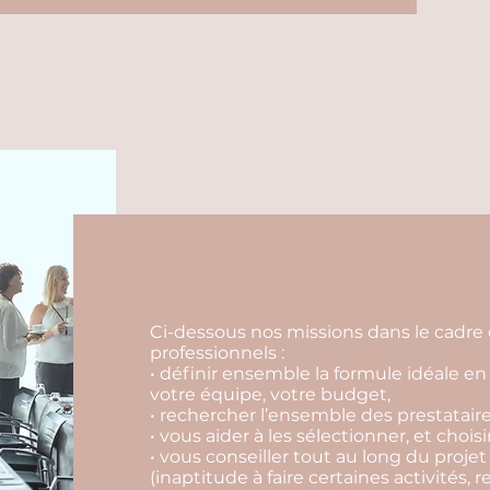
Ci-dessous nos missions dans le cadre 
professionnels :
• définir ensemble la formule idéale en 
votre équipe, votre budget,
• rechercher l’ensemble des prestataire
• vous aider à les sélectionner, et choisi
• vous conseiller tout au long du projet
(inaptitude à faire certaines activités, r