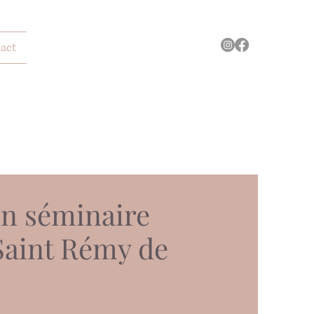
act
un séminaire
Saint Rémy de