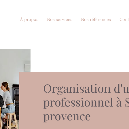
À propos
Nos services
Nos références
Cont
Organisation d'
professionnel à 
provence