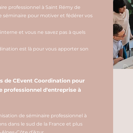
aire professionnel à Saint Rémy de
e séminaire pour motiver et fédérer vos
interne et vous ne savez pas à quels
nation est là pour vous apporter son
es de CEvent Coordination pour
e professionnel d'entreprise à
isation de séminaire professionnel à
s dans le sud de la France et plus
Alpes-Côte d’Azur.