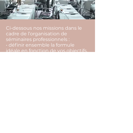
Ci-dessous nos missions dans le
cadre de l’organisation de
séminaires professionnels :
• définir ensemble la formule
idéale en fonction de vos objectifs,
vos envies, votre équipe, votre
budget,
• rechercher l’ensemble des
prestataires,
• vous aider à les sélectionner, et
choisir la meilleure offre,
• vous conseiller tout au long du
projet pour ne rien laisser au
hasard (inaptitude à faire certaines
activités, restrictions
alimentaires…),
• suivre l’ensemble des
prestataires et contrats jusqu’au
jour J,