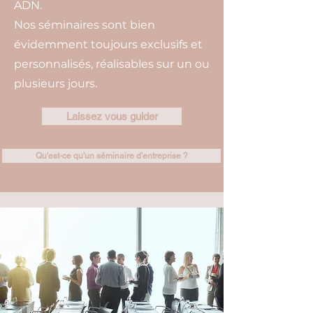
ADN.
Nos séminaires sont bien
évidemment toujours exclusifs et
personnalisés, réalisables sur un ou
plusieurs jours.
Laissez vous guider
Qu'est-ce qu'un séminaire d'entreprise ?