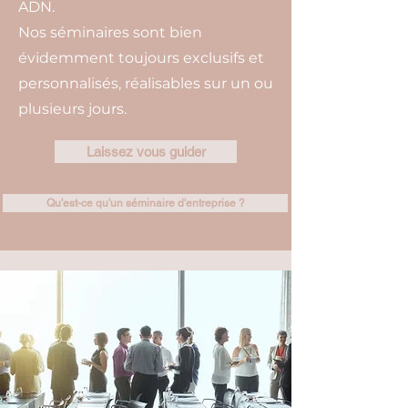
ADN.
Nos séminaires sont bien
évidemment toujours exclusifs et
personnalisés, réalisables sur un ou
plusieurs jours.
Laissez vous guider
Qu'est-ce qu'un séminaire d'entreprise ?