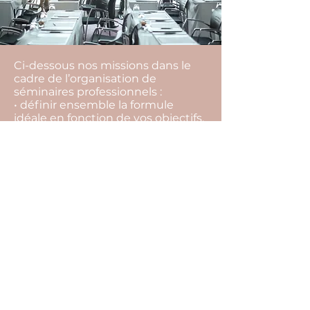
Ci-dessous nos missions dans le
cadre de l’organisation de
séminaires professionnels :
• définir ensemble la formule
idéale en fonction de vos objectifs,
vos envies, votre équipe, votre
budget,
• rechercher l’ensemble des
prestataires,
• vous aider à les sélectionner, et
choisir la meilleure offre,
• vous conseiller tout au long du
projet pour ne rien laisser au
hasard (inaptitude à faire certaines
activités, restrictions
alimentaires…),
• suivre l’ensemble des
prestataires et contrats jusqu’au
jour J,