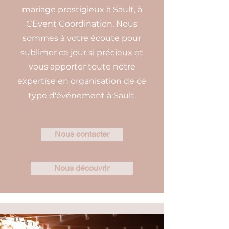
mariage prestigieux à Sault, à
CEvent Coordination. Nous
sommes à votre écoute pour
sublimer ce jour si précieux et
vous apporter toute notre
expertise en organisation de ce
type d'événement à Sault.
Nous contacter
Nous découvrir