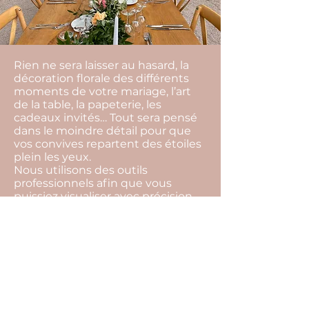
Rien ne sera laisser au hasard, la
décoration florale des différents
moments de votre mariage, l’art
de la table, la papeterie, les
cadeaux invités… Tout sera pensé
dans le moindre détail pour que
vos convives repartent des étoiles
plein les yeux.
Nous utilisons des outils
professionnels afin que vous
puissiez visualiser avec précision
les détails de la mise en place et
vous projeter plus facilement
jusqu’au jour j.
Nous prenons en charge bien
évidemment l’organisation
complète de votre mariage, qui
elle comprend notamment les