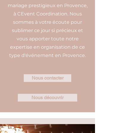
mariage prestigieux en Provence,
à CEvent Coordination. Nous
sommes à votre écoute pour
sublimer ce jour si précieux et
vous apporter toute notre
expertise en organisation de ce
type d'événement en Provence.
Nous contacter
Nous découvrir