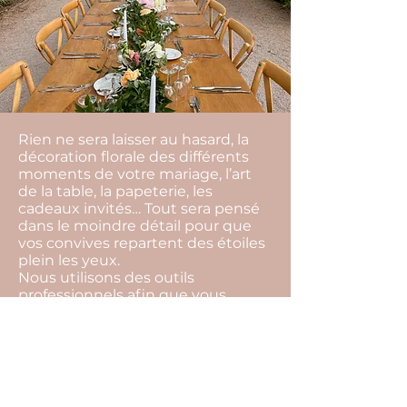
Rien ne sera laisser au hasard, la
décoration florale des différents
moments de votre mariage, l’art
de la table, la papeterie, les
cadeaux invités… Tout sera pensé
dans le moindre détail pour que
vos convives repartent des étoiles
plein les yeux.
Nous utilisons des outils
professionnels afin que vous
puissiez visualiser avec précision
les détails de la mise en place et
vous projeter plus facilement
jusqu’au jour j.
Nous prenons en charge bien