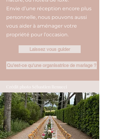
Envie d’une réception encore plus
personnelle, nous pouvons aussi
vous aider à aménager votre
propriété pour l’occasion.
Laissez vous guider
Qu'est-ce qu'une organisatrice de mariage ?
Crédit photo Sébastien Renucci