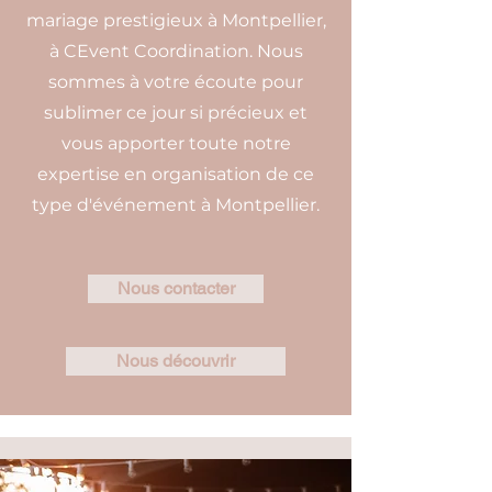
mariage prestigieux à Montpellier,
à CEvent Coordination. Nous
sommes à votre écoute pour
sublimer ce jour si précieux et
vous apporter toute notre
expertise en organisation de ce
type d'événement à Montpellier.
Nous contacter
Nous découvrir