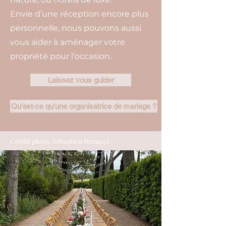
Envie d’une réception encore plus
personnelle, nous pouvons aussi
vous aider à aménager votre
propriété pour l’occasion.
Laissez vous guider
Qu'est-ce qu'une organisatrice de mariage ?
Crédit photo Sébastien Renucci