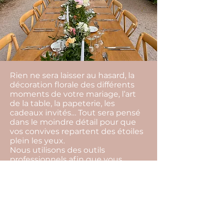
Rien ne sera laisser au hasard, la
décoration florale des différents
moments de votre mariage, l’art
de la table, la papeterie, les
cadeaux invités… Tout sera pensé
dans le moindre détail pour que
vos convives repartent des étoiles
plein les yeux.
Nous utilisons des outils
professionnels afin que vous
puissiez visualiser avec précision
les détails de la mise en place et
vous projeter plus facilement
jusqu’au jour j.
Nous prenons en charge bien