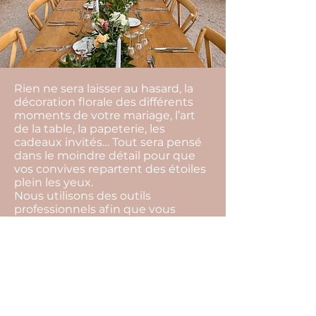
Rien ne sera laisser au hasard, la
décoration florale des différents
moments de votre mariage, l’art
de la table, la papeterie, les
cadeaux invités… Tout sera pensé
dans le moindre détail pour que
vos convives repartent des étoiles
plein les yeux.
Nous utilisons des outils
professionnels afin que vous
puissiez visualiser avec précision
les détails de la mise en place et
vous projeter plus facilement
jusqu’au jour j.
Nous prenons en charge bien
évidemment l’organisation