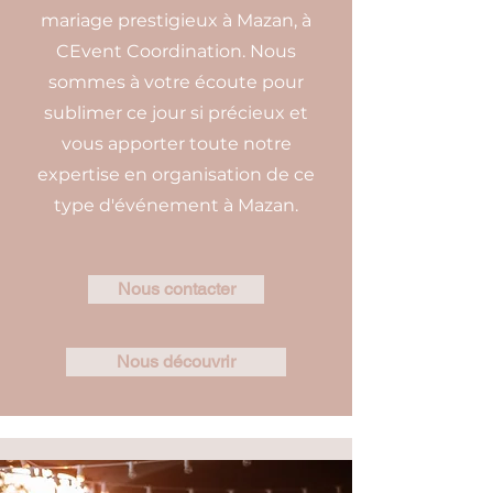
mariage prestigieux à Mazan, à
CEvent Coordination. Nous
sommes à votre écoute pour
sublimer ce jour si précieux et
vous apporter toute notre
expertise en organisation de ce
type d'événement à Mazan.
Nous contacter
Nous découvrir