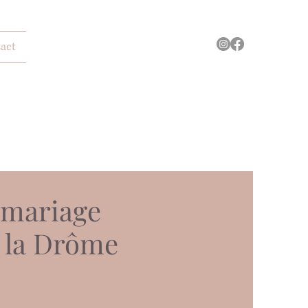
act
 mariage
s la Drôme