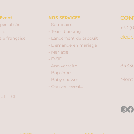
CON
Event
NOS SERVICES
pécialisée
- Séminaire
+33 (
nts
- Team building
clopb
èle française
- Lancement de produit
- Demande en mariage
- Mariage
- EVJF
84330
- Anniversaire
- Baptême
Menti
- Baby shower
- Gender reveal...
IT ICI