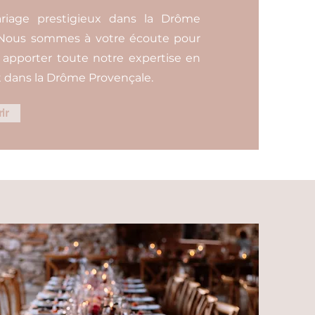
ariage prestigieux dans la Drôme
. Nous sommes à votre écoute pour
s apporter toute notre expertise en
 dans la Drôme Provençale.
ir