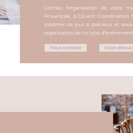
Confiez l'organisation de votre m
Provençale, à CEvent Coordination
sublimer ce jour si précieux et vou
organisation de ce type d'événement
Nous contacter
Nous découvr