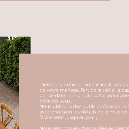
Rien ne sera laisser au hasard, la déco
de votre mariage, l’art de la table, la p
pensé dans le moindre détail pour que 
plein les yeux.
Nous utilisons des outils professionnels
avec précision les détails de la mise en
facilement jusqu’au jour j.
Nous prenons en charge bien évidemm