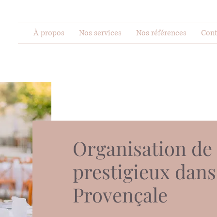
À propos
Nos services
Nos références
Cont
Organisation de
prestigieux dan
Provençale