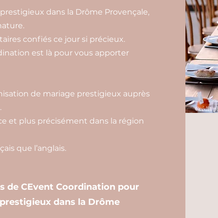
prestigieux dans la Drôme Provençale,
nature.
aires confiés ce jour si précieux.
nation est là pour vous apporter
isation de mariage prestigieux auprès
.
Crédit p
e et plus précisément dans la région
ais que l’anglais.
es de CEvent Coordination pour
 prestigieux dans la Drôme