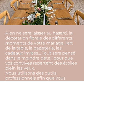
Rien ne sera laisser au hasard, la
décoration florale des différents
moments de votre mariage, l’art
de la table, la papeterie, les
cadeaux invités… Tout sera pensé
dans le moindre détail pour que
vos convives repartent des étoiles
plein les yeux.
Nous utilisons des outils
professionnels afin que vous
puissiez visualiser avec précision
les détails de la mise en place et
vous projeter plus facilement
jusqu’au jour j.
Nous prenons en charge bien
évidemment l’organisation