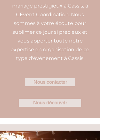
mariage prestigieux à Cassis, à
CEvent Coordination. Nous
sommes à votre écoute pour
sublimer ce jour si précieux et
vous apporter toute notre
expertise en organisation de ce
type d'événement à Cassis.
Nous contacter
Nous découvrir