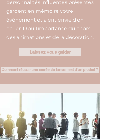
personnalités influentes présentes
gardent en mémoire votre
événement et aient envie d’en
parler. D’où l’importance du choix
des animations et de la décoration.
Laissez vous guider
Comment réussir une soirée de lancement d’un produit ?