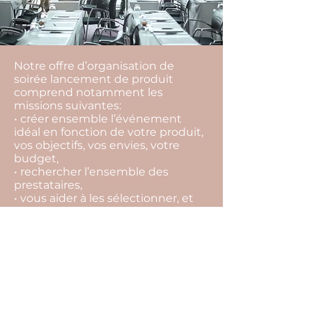
Notre offre d’organisation de
soirée lancement de produit
comprend notamment les
missions suivantes:
• créer ensemble l’événement
idéal en fonction de votre produit,
vos objectifs, vos envies, votre
budget,
• rechercher l’ensemble des
prestataires,
• vous aider à les sélectionner, et
choisir la meilleure offre,
• vous conseiller tout au long du
projet pour ne rien laisser au
hasard,
• suivre l’ensemble des
prestataires et contrats jusqu’au
jour J,
• coordonner votre événement le