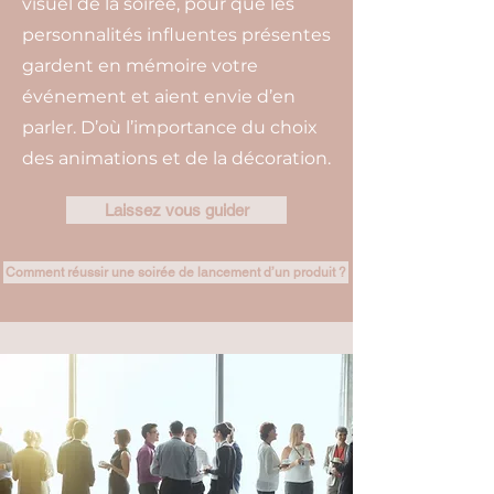
visuel de la soirée, pour que les
personnalités influentes présentes
gardent en mémoire votre
événement et aient envie d’en
parler. D’où l’importance du choix
des animations et de la décoration.
Laissez vous guider
Comment réussir une soirée de lancement d’un produit ?