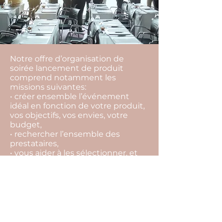
Notre offre d’organisation de
soirée lancement de produit
comprend notamment les
missions suivantes:
• créer ensemble l’événement
idéal en fonction de votre produit,
vos objectifs, vos envies, votre
budget,
• rechercher l’ensemble des
prestataires,
• vous aider à les sélectionner, et
choisir la meilleure offre,
• vous conseiller tout au long du
projet pour ne rien laisser au
hasard,
• suivre l’ensemble des
prestataires et contrats jusqu’au
jour J,