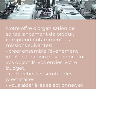
Notre offre d’organisation de
soirée lancement de produit
comprend notamment les
missions suivantes:
• créer ensemble l’événement
idéal en fonction de votre produit,
vos objectifs, vos envies, votre
budget,
• rechercher l’ensemble des
prestataires,
• vous aider à les sélectionner, et
choisir la meilleure offre,
• vous conseiller tout au long du
projet pour ne rien laisser au
hasard,
• suivre l’ensemble des
prestataires et contrats jusqu’au
jour J,
• coordonner votre événement le