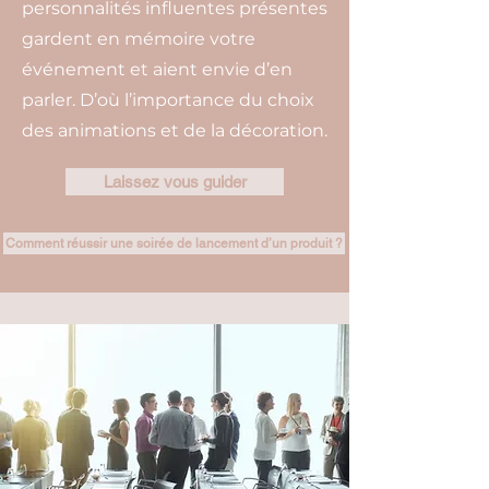
personnalités influentes présentes
gardent en mémoire votre
événement et aient envie d’en
parler. D’où l’importance du choix
des animations et de la décoration.
Laissez vous guider
Comment réussir une soirée de lancement d’un produit ?