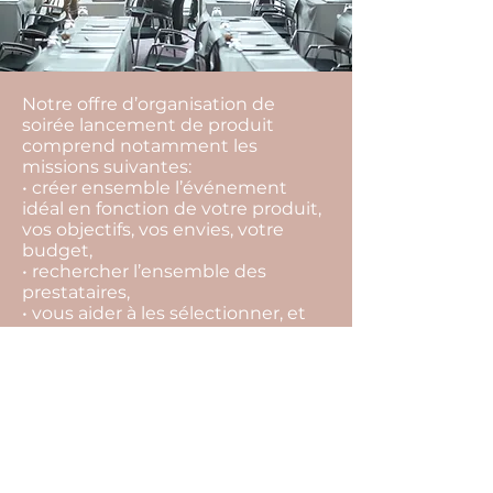
Notre offre d’organisation de
soirée lancement de produit
comprend notamment les
missions suivantes:
• créer ensemble l’événement
idéal en fonction de votre produit,
vos objectifs, vos envies, votre
budget,
• rechercher l’ensemble des
prestataires,
• vous aider à les sélectionner, et
choisir la meilleure offre,
• vous conseiller tout au long du
projet pour ne rien laisser au
hasard,
• suivre l’ensemble des
prestataires et contrats jusqu’au
jour J,
• coordonner votre événement le