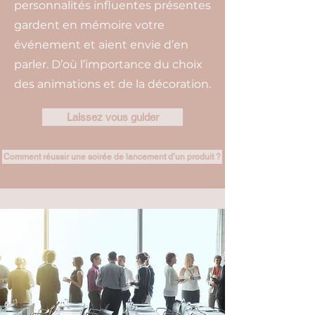
personnalités influentes présentes
gardent en mémoire votre
événement et aient envie d’en
parler. D’où l’importance du choix
des animations et de la décoration.
Laissez vous guider
Comment réussir une soirée de lancement d’un produit ?