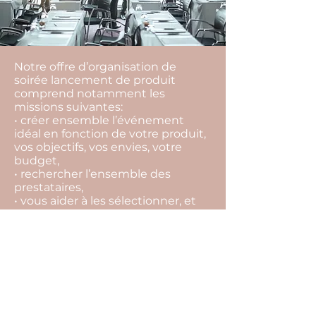
Notre offre d’organisation de
soirée lancement de produit
comprend notamment les
missions suivantes:
• créer ensemble l’événement
idéal en fonction de votre produit,
vos objectifs, vos envies, votre
budget,
• rechercher l’ensemble des
prestataires,
• vous aider à les sélectionner, et
choisir la meilleure offre,
• vous conseiller tout au long du
projet pour ne rien laisser au
hasard,
• suivre l’ensemble des
prestataires et contrats jusqu’au
jour J,
• coordonner votre événement le