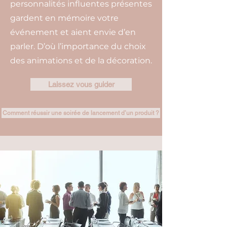
personnalités influentes présentes
gardent en mémoire votre
événement et aient envie d’en
parler. D’où l’importance du choix
des animations et de la décoration.
Laissez vous guider
Comment réussir une soirée de lancement d’un produit ?