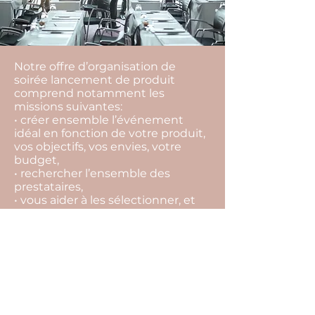
Notre offre d’organisation de
soirée lancement de produit
comprend notamment les
missions suivantes:
• créer ensemble l’événement
idéal en fonction de votre produit,
vos objectifs, vos envies, votre
budget,
• rechercher l’ensemble des
prestataires,
• vous aider à les sélectionner, et
choisir la meilleure offre,
• vous conseiller tout au long du
projet pour ne rien laisser au
hasard,
• suivre l’ensemble des
prestataires et contrats jusqu’au
jour J,
• coordonner votre événement le