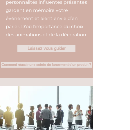
personnalités influentes présentes
gardent en mémoire votre
événement et aient envie d’en
parler. D’où l’importance du choix
des animations et de la décoration.
Laissez vous guider
Comment réussir une soirée de lancement d’un produit ?