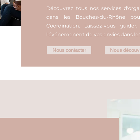
Découvrez tous nos services d'org
dans les Bouches-du-Rhône pour
Coordination. Laissez-vous guide
l'événemenent de vos envies.dans l
Nous contacter
Nous découvr