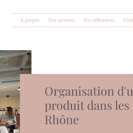
À propos
Nos services
Nos références
Cont
Organisation d'
produit dans le
Rhône