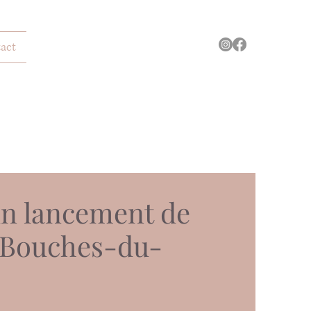
act
un lancement de
s Bouches-du-