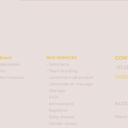
CON
Event
NOS SERVICES
pécialisée
- Séminaire
+33 (
nts
- Team building
clopb
èle française
- Lancement de produit
- Demande en mariage
- Mariage
- EVJF
84330
- Anniversaire
- Baptême
Menti
- Baby shower
- Gender reveal...