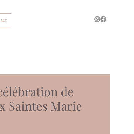
act
célébration de
x Saintes Marie