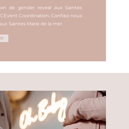
tion de gender reveal aux Saintes
r CEvent Coordination. Confiez-nous
aux Saintes Marie de la mer.
ir