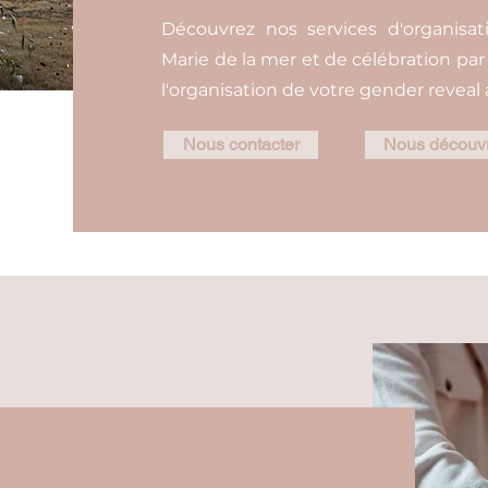
Découvrez nos services d'organisa
Marie de la mer et de célébration pa
l'organisation de votre gender reveal 
Nous contacter
Nous découvr