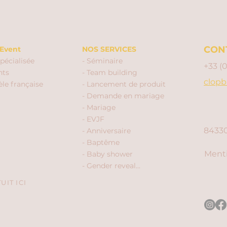
CON
Event
NOS SERVICES
pécialisée
- Séminaire
+33 (
nts
- Team building
clopb
èle française
- Lancement de produit
- Demande en mariage
- Mariage
- EVJF
84330
- Anniversaire
- Baptême
Menti
- Baby shower
- Gender reveal...
IT ICI