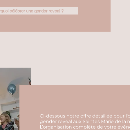
quoi célébrer une gender reveal ?
Ci-dessous notre offre détaillée pour 
gender reveal aux Saintes Marie de la m
L’organisation complète de votre événem