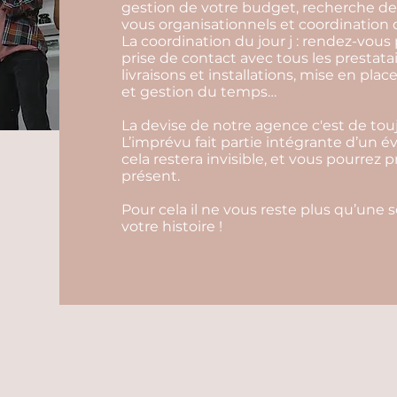
gestion de votre budget, recherche de 
vous organisationnels et coordination d
La coordination du jour j : rendez-vous 
prise de contact avec tous les prestata
livraisons et installations, mise en pl
et gestion du temps…
La devise de notre agence c'est de touj
L’imprévu fait partie intégrante d’un 
cela restera invisible, et vous pourrez 
présent.
Pour cela il ne vous reste plus qu’une 
votre histoire !