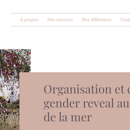
À propos
Nos services
Nos références
Cont
Organisation et 
gender reveal au
de la mer