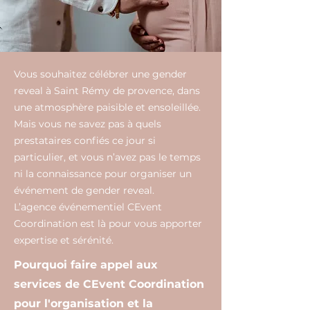
Vous souhaitez célébrer une gender
reveal à Saint Rémy de provence, dans
une atmosphère paisible et ensoleillée.
Mais vous ne savez pas à quels
prestataires confiés ce jour si
particulier, et vous n’avez pas le temps
ni la connaissance pour organiser un
événement de gender reveal.
L’agence événementiel CEvent
Coordination est là pour vous apporter
expertise et sérénité.
Pourquoi faire appel aux
services de CEvent Coordination
pour l'organisation et la