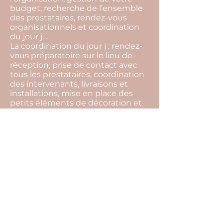
budget, recherche de l’ensemble
des prestataires, rendez-vous
organisationnels et coordination
du jour j…
La coordination du jour j : rendez-
vous préparatoire sur le lieu de
réception, prise de contact avec
tous les prestataires, coordination
des intervenants, livraisons et
installations, mise en place des
petits éléments de décoration et
gestion du temps…
La devise de notre agence c'est de
toujours trouver des solutions.
L’imprévu fait partie intégrante
d’un événement, par notre
présence tout cela restera
invisible, et vous pourrez profiter
pleinement de l’instant présent.
Pour cela il ne vous reste plus
qu’une seule chose à faire… Nous