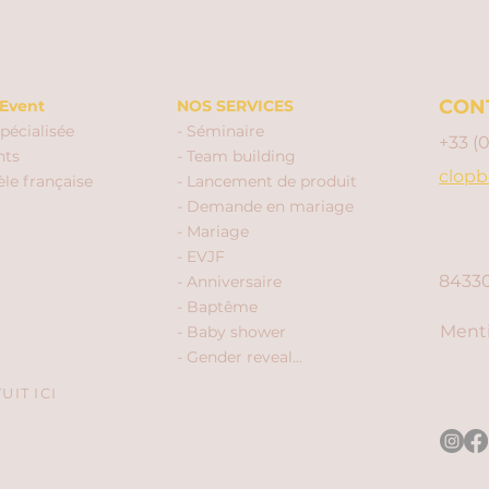
CON
Event
NOS SERVICES
pécialisée
- Séminaire
+33 (
nts
- Team building
clopb
èle française
- Lancement de produit
- Demande en mariage
- Mariage
- EVJF
84330
- Anniversaire
- Baptême
Menti
- Baby shower
- Gender reveal...
IT ICI