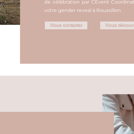
de célébration par CEvent Coordinat
votre gender reveal à Roussillon.
Nous contacter
Nous découvr