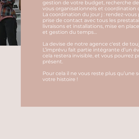
gestion de votre budget, recherche de 
vous organisationnels et coordination d
La coordination du jour j : rendez-vous 
prise de contact avec tous les prestata
livraisons et installations, mise en pl
et gestion du temps…
La devise de notre agence c'est de touj
L’imprévu fait partie intégrante d’un 
cela restera invisible, et vous pourrez 
présent.
Pour cela il ne vous reste plus qu’une 
votre histoire !