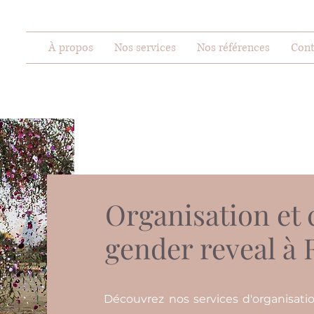
À propos
Nos services
Nos références
Cont
Organisation et 
gender reveal à 
Découvrez nos services d'organisati