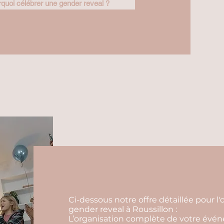
quoi célébrer une gender reveal ?
Ci-dessous notre offre détaillée pour 
gender reveal à Roussillon :
L’organisation complète de votre événem