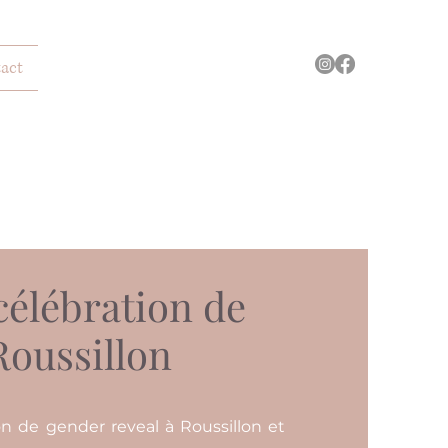
act
célébration de
Roussillon
on de gender reveal à Roussillon et