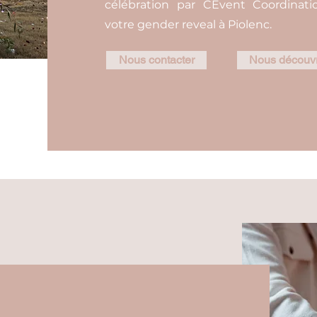
célébration par CEvent Coordinatio
votre gender reveal à Piolenc.
Nous contacter
Nous découvr