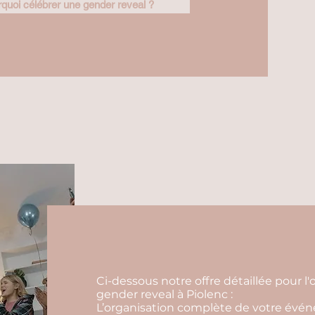
quoi célébrer une gender reveal ?
Ci-dessous notre offre détaillée pour 
gender reveal à Piolenc :
L’organisation complète de votre événem