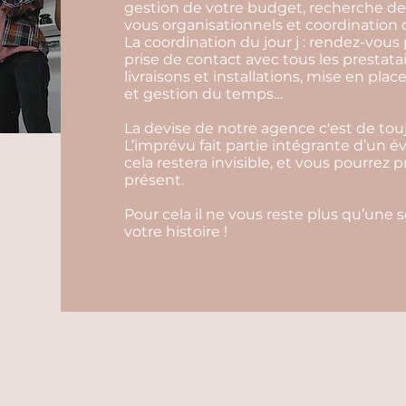
gestion de votre budget, recherche de 
vous organisationnels et coordination d
La coordination du jour j : rendez-vous 
prise de contact avec tous les prestata
livraisons et installations, mise en pl
et gestion du temps…
La devise de notre agence c'est de touj
L’imprévu fait partie intégrante d’un 
cela restera invisible, et vous pourrez 
présent.
Pour cela il ne vous reste plus qu’une 
votre histoire !