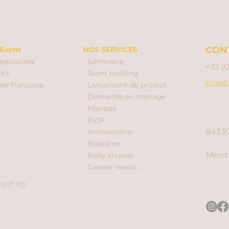
CON
Event
NOS SERVICES
pécialisée
- Séminaire
+33 (
nts
- Team building
clopb
èle française
- Lancement de produit
- Demande en mariage
- Mariage
- EVJF
84330
- Anniversaire
- Baptême
Menti
- Baby shower
- Gender reveal...
IT ICI