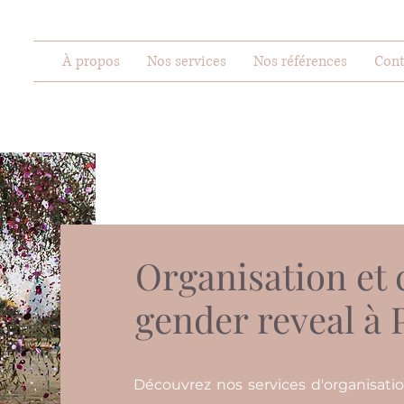
À propos
Nos services
Nos références
Cont
Organisation et 
gender reveal à 
Découvrez nos services d'organisati