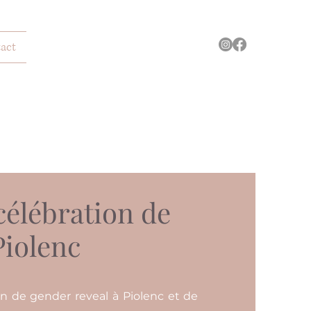
act
célébration de
Piolenc
on de gender reveal à Piolenc et de