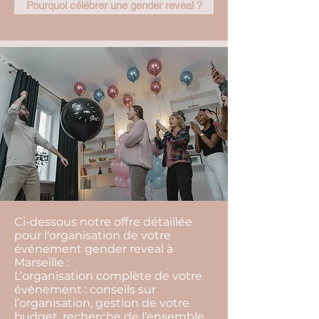
Pourquoi célébrer une gender reveal ?
Ci-dessous notre offre détaillée
pour l'organisation de votre
événement gender reveal à
Marseille :
L’organisation complète de votre
événement : conseils sur
l’organisation, gestion de votre
budget, recherche de l’ensemble