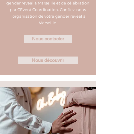
gender reveal à Marseille et de célébration
par CEvent Coordination. Confiez-nous
l'organisation de votre gender reveal à
Marseille.
Nous contacter
Nous découvrir