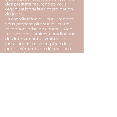
des prestataires, rendez-vous
organisationnels et coordination
du jour j…
La coordination du jour j : rendez-
vous préparatoire sur le lieu de
réception, prise de contact avec
tous les prestataires, coordination
des intervenants, livraisons et
installations, mise en place des
petits éléments de décoration et
gestion du temps…
La devise de notre agence c'est de
toujours trouver des solutions.
L’imprévu fait partie intégrante
d’un événement, par notre
présence tout cela restera
invisible, et vous pourrez profiter
pleinement de l’instant présent.
Pour cela il ne vous reste plus
qu’une seule chose à faire… Nous
raconter votre histoire !