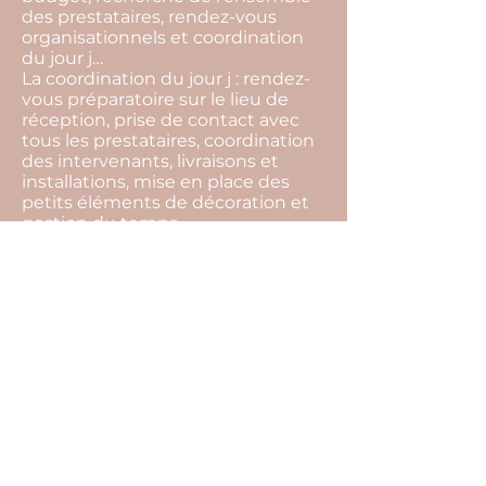
des prestataires, rendez-vous
organisationnels et coordination
du jour j…
La coordination du jour j : rendez-
vous préparatoire sur le lieu de
réception, prise de contact avec
tous les prestataires, coordination
des intervenants, livraisons et
installations, mise en place des
petits éléments de décoration et
gestion du temps…
La devise de notre agence c'est de
toujours trouver des solutions.
L’imprévu fait partie intégrante
d’un événement, par notre
présence tout cela restera
invisible, et vous pourrez profiter
pleinement de l’instant présent.
Pour cela il ne vous reste plus
qu’une seule chose à faire… Nous
raconter votre histoire !