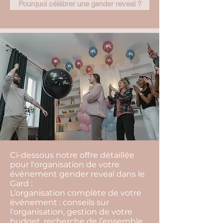
Pourquoi célébrer une gender reveal ?
Ci-dessous notre offre détaillée
pour l'organisation de votre
événement gender reveal dans le
Gard :
L’organisation complète de votre
événement : conseils sur
l’organisation, gestion de votre
budget, recherche de l’ensemble