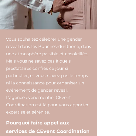
Vous souhaitez célébrer une gender
reveal dans les Bouches-du-Rhône, dans
une atmosphère paisible et ensoleillée.
Mais vous ne savez pas à quels
prestataires confiés ce jour si
particulier, et vous n’avez pas le temps
ni la connaissance pour organiser un
événement de gender reveal.
L’agence événementiel CEvent
Coordination est là pour vous apporter
expertise et sérénité.
Pourquoi faire appel aux
services de CEvent Coordination