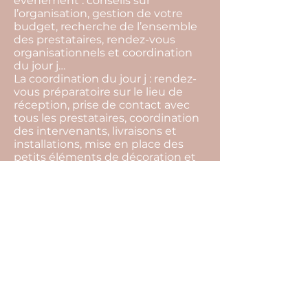
événement : conseils sur
l’organisation, gestion de votre
budget, recherche de l’ensemble
des prestataires, rendez-vous
organisationnels et coordination
du jour j…
La coordination du jour j : rendez-
vous préparatoire sur le lieu de
réception, prise de contact avec
tous les prestataires, coordination
des intervenants, livraisons et
installations, mise en place des
petits éléments de décoration et
gestion du temps…
La devise de notre agence c'est de
toujours trouver des solutions.
L’imprévu fait partie intégrante
d’un événement, par notre
présence tout cela restera
invisible, et vous pourrez profiter
pleinement de l’instant présent.
Pour cela il ne vous reste plus