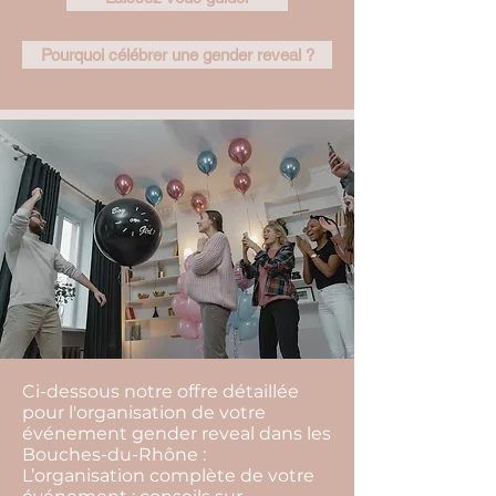
Pourquoi célébrer une gender reveal ?
Ci-dessous notre offre détaillée
pour l'organisation de votre
événement gender reveal dans les
Bouches-du-Rhône :
L’organisation complète de votre