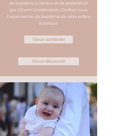
de baptême à Uchaux et de célébration
par CEvent Coordination. Confiez-nous
l'organisation du baptême de votre enfant
à Uchaux.
Nous contacter
Nous découvrir