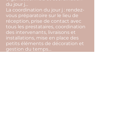
du jour j…
La coordination du jour j : rendez-
vous préparatoire sur le lieu de
réception, prise de contact avec
tous les prestataires, coordination
des intervenants, livraisons et
installations, mise en place des
petits éléments de décoration et
gestion du temps…
La devise de notre agence c'est de
toujours trouver des solutions.
L’imprévu fait partie intégrante
d’un événement, par notre
présence tout cela restera
invisible, et vous pourrez profiter
pleinement de l’instant présent.
Pour cela il ne vous reste plus
qu’une seule chose à faire… Nous
raconter votre histoire !