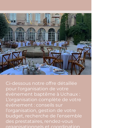
Ci-dessous notre offre détaillée
pour l'organisation de votre
événement baptême à Uchaux :
L’organisation complète de votre
événement : conseils sur
l’organisation, gestion de votre
budget, recherche de l’ensemble
des prestataires, rendez-vous
organisationnels et coordination