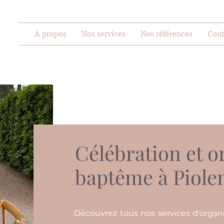
À propos
Nos services
Nos références
Cont
Célébration et o
baptême à Piole
Découvrez tous nos services d'organ