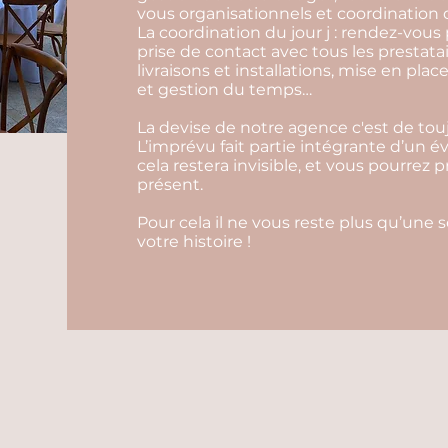
vous organisationnels et coordination d
La coordination du jour j : rendez-vous 
prise de contact avec tous les prestata
livraisons et installations, mise en pl
et gestion du temps…
La devise de notre agence c'est de touj
L’imprévu fait partie intégrante d’un 
cela restera invisible, et vous pourrez 
présent.
Pour cela il ne vous reste plus qu’une 
votre histoire !