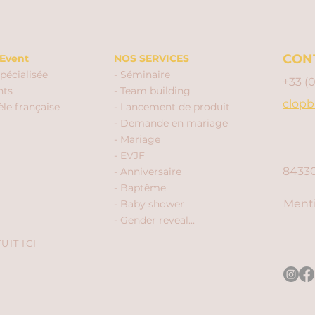
CON
Event
NOS SERVICES
pécialisée
- Séminaire
+33 (
nts
- Team building
clopb
èle française
- Lancement de produit
- Demande en mariage
- Mariage
- EVJF
84330
- Anniversaire
- Baptême
Menti
- Baby shower
- Gender reveal...
IT ICI