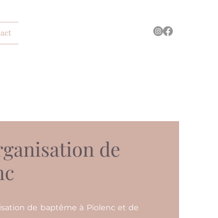
act
rganisation de
nc
isation de baptême à Piolenc et de