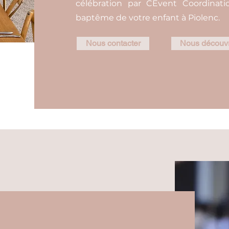
célébration par CEvent Coordinatio
baptême de votre enfant à Piolenc.
Nous contacter
Nous découvr